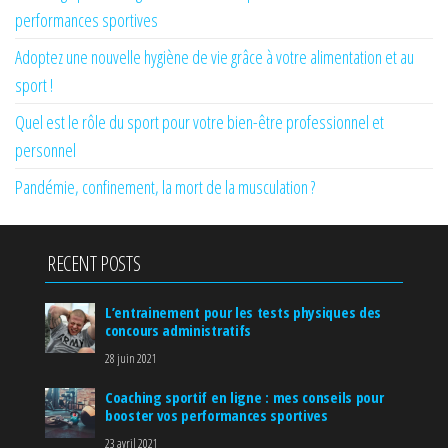
performances sportives
Adoptez une nouvelle hygiène de vie grâce à votre alimentation et au
sport !
Quel est le rôle du sport pour votre bien-être professionnel et
personnel
Pandémie, confinement, la mort de la musculation ?
RECENT POSTS
L’entrainement pour les tests physiques des
concours administratifs
28 juin 2021
Coaching sportif en ligne : mes conseils pour
booster vos performances sportives
23 avril 2021