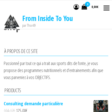
Passer
0
0,00€
ce
From Inside To You
contenu
Shop
par Thor49
À PROPOS DE CE SITE
Passionné par tout ce qui a trait aux sports dits de fonte, je vous
propose des programmes nutritionnels et d’entrainements afin que
vous parveniez à vos OBJECTIFS.
PRODUCTS
Consulting demande particulière
104,17€
125,00
€