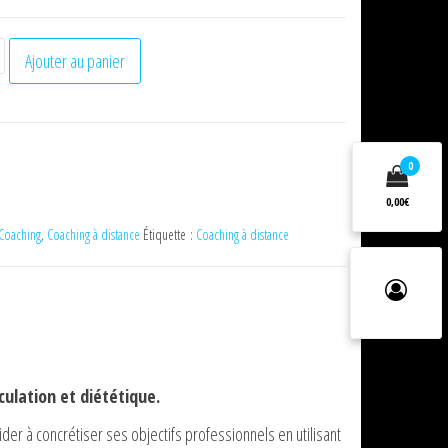
é
Ajouter au panier
g
e
0
0,00€
Coaching
,
Coaching à distance
Étiquette :
Coaching à distance
tion
ue
ulation et diététique.
er à concrétiser ses objectifs professionnels en utilisant