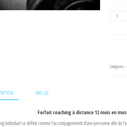
quantit
de
Coachin
à
distanc
12
mois
Catégories :
Muscula
et
diététiq
RIPTION
AVIS (0)
Forfait coaching à distance 12 mois en musc
ng individuel se définit comme l’accompagnement d’une personne afin de l’aid