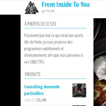
From Inside To You
Passer
ce
par Thor49
contenu
À PROPOS DE CE SITE
Passionné par tout ce qui a trait aux sports
dits de fonte, je vous propose des
programmes nutritionnels et
d’entrainements afin que vous parveniez à
vos OBJECTIFS.
PRODUCTS
Consulting demande
particulière
104,17€
125,00
€