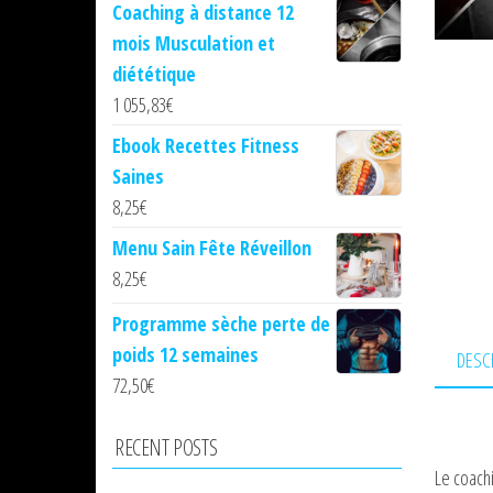
Coaching à distance 12
mois Musculation et
diététique
1 055,83
€
Ebook Recettes Fitness
Saines
8,25
€
Menu Sain Fête Réveillon
8,25
€
Programme sèche perte de
poids 12 semaines
DESC
72,50
€
RECENT POSTS
Le coachi