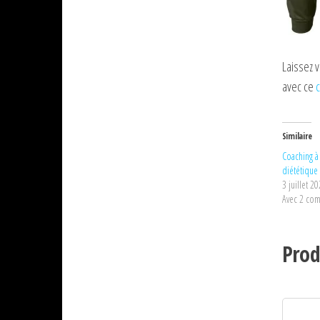
Laissez 
avec ce
c
Similaire
Coaching à
diététique
3 juillet 2
Avec 2 com
Prod