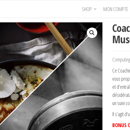
SHOP
MON COMPTE
Coac
Musc
Computing 
Ce Coachin
vous prop
et d’entr
désidérata
un suivi 
Il s’agit d’
BONUS 