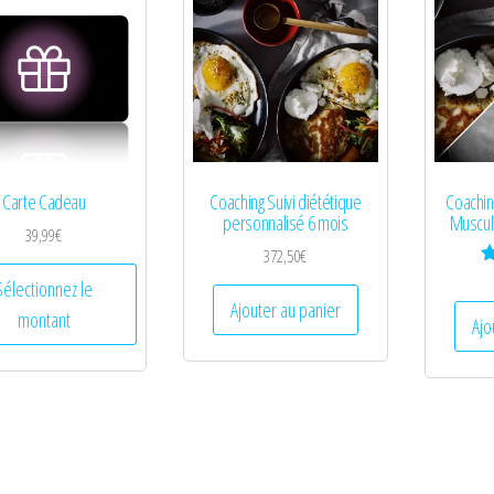
Carte Cadeau
Coaching Suivi diététique
Coachin
personnalisé 6 mois
Muscula
39,99
€
372,50
€
Ce
Sélectionnez le
produit
Ajouter au panier
montant
Ajo
a
plusieurs
variations.
Les
options
peuvent