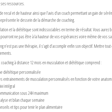
 ses ressources.
de recul et de hauteur ainsi que l’avis d’un coach permettant un gain de sérén
représente le dessein de la démarche de coaching.
ation et la diététique sont indissociables en terme de résultat. Vous aurez bea
s pourront ne pas être à la hauteur de vos espérances voire même de vos sac
ng n’est pas une thérapie, il s’agit d’accomplir enfin son objectif. Mettre to
sements.
t coaching à distance 12 mois en musculation et diététique comprend :
e diététique personnalisée
s entrainements de musculation personnalisés en fonction de votre anatom
ivi intégral
ommunication sous 24H maximum
alyse et bilan chaque semaine
nseils et tips pour tenir le plan alimentaire