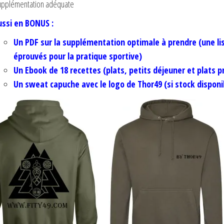
pplémentation adéquate
ussi en BONUS :
Un PDF sur la supplémentation optimale à prendre (une lis
éprouvés pour la pratique sportive)
Un Ebook de 18 recettes (plats, petits déjeuner et plats p
Un sweat capuche avec le logo de Thor49 (si stock disponi