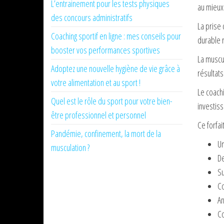
L’entrainement pour les tests physiques
au mieux
des concours administratifs
La prise 
Coaching sportif en ligne : mes conseils pour
durable 
booster vos performances sportives
La muscul
Adoptez une nouvelle hygiène de vie grâce à
résultat
votre alimentation et au sport !
Le coachi
Quel est le rôle du sport pour votre bien-
investis
être professionnel et personnel
Ce forfai
Pandémie, confinement, la mort de la
Un
musculation ?
De
Su
C
An
Co